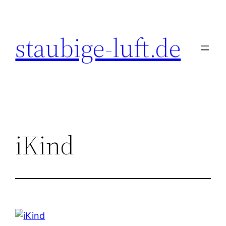
Zum
Inhalt
staubige-luft.de
springen
iKind