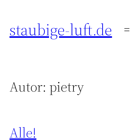
Zum
Inhalt
staubige-luft.de
springen
Autor:
pietry
Alle!