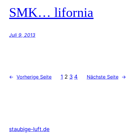
SMK… lifornia
Juli 9, 2013
1
2
3
4
←
Vorherige Seite
Nächste Seite
→
staubige-luft.de